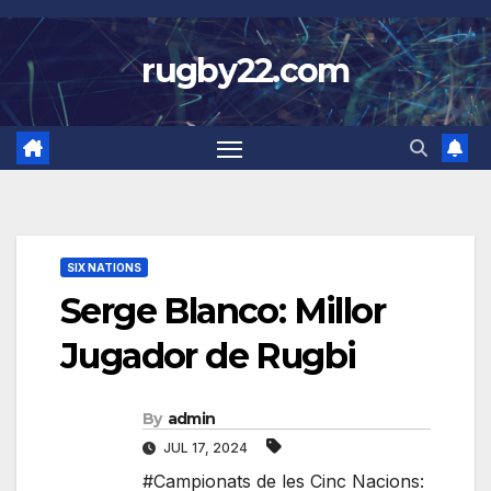
Skip
to
rugby22.com
content
SIX NATIONS
Serge Blanco: Millor
Jugador de Rugbi
By
admin
JUL 17, 2024
#Campionats de les Cinc Nacions: