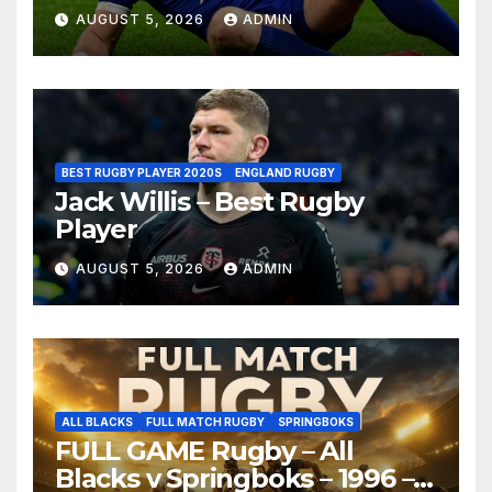
AUGUST 5, 2026
ADMIN
BEST RUGBY PLAYER 2020S
ENGLAND RUGBY
Jack Willis – Best Rugby
Player
AUGUST 5, 2026
ADMIN
ALL BLACKS
FULL MATCH RUGBY
SPRINGBOKS
FULL GAME Rugby – All
Blacks v Springboks – 1996 –