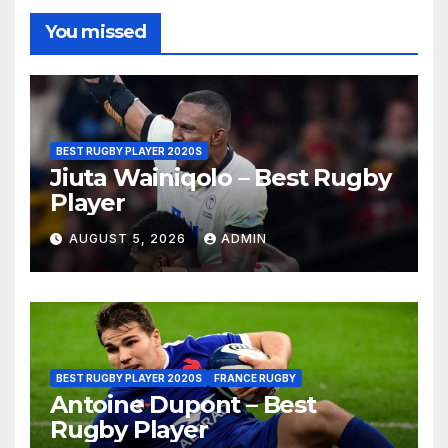
You missed
BEST RUGBY PLAYER 2020S
Jiuta Wainiqolo – Best Rugby
Player
AUGUST 5, 2026
ADMIN
BEST RUGBY PLAYER 2020S
FRANCE RUGBY
Antoine Dupont – Best
Rugby Player