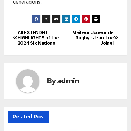
generacions.
All EXTENDED
Meilleur Joueur de
Post
HIGHLIGHTS of the
Rugby : Jean-Luc
2024 Six Nations.
Joinel
navigation
By
admin
Related Post