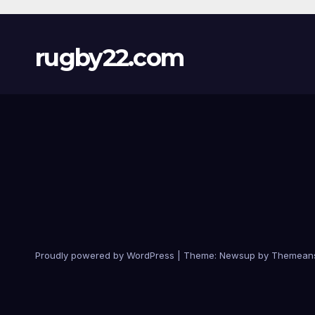
rugby22.com
Proudly powered by WordPress
|
Theme:
Newsup
by
Themean