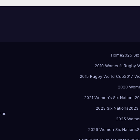
Home
2025 Six
2010 Women’s Rugby W
2015 Rugby World Cup
2017 Wo
2020 Women
2021 Women’s Six Nations
20
2023 Six Nations
2023 
sar
.
2025 Women
2026 Women Six Nations
2
Best Rugby Players of the 2010