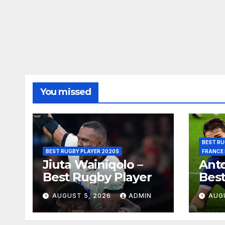
You missed
BEST RU
BEST RUGBY PLAYER 2020S
FRANCE
Jiuta Wainiqolo –
Anto
Best Rugby Player
Best
AUGUST 5, 2026
ADMIN
AUG