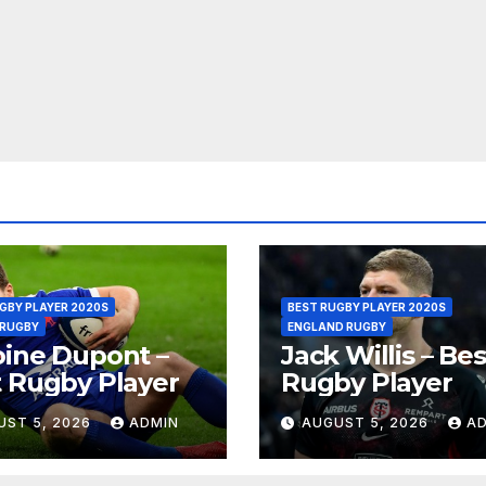
GBY PLAYER 2020S
BEST RUGBY PLAYER 2020S
 RUGBY
ENGLAND RUGBY
ine Dupont –
Jack Willis – Bes
 Rugby Player
Rugby Player
UST 5, 2026
ADMIN
AUGUST 5, 2026
A