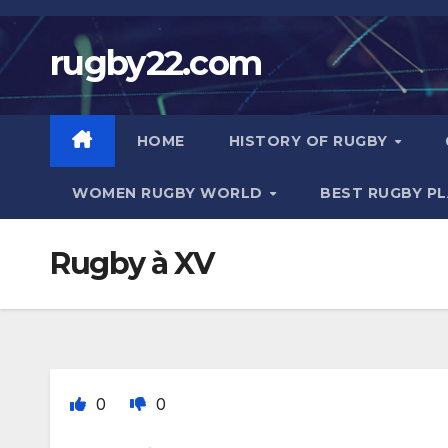
Skip
to
rugby22.com
content
HOME
HISTORY OF RUGBY
WOMEN RUGBY WORLD
BEST RUGBY P
Rugby à XV
0
0