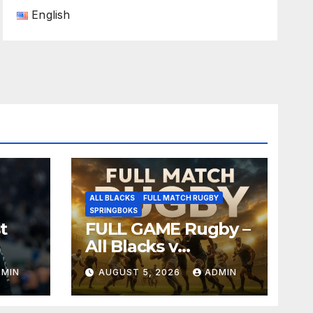
English
ALL BLACKS
FULL MATCH RUGBY
SPRINGBOKS
t
FULL GAME Rugby –
All Blacks v
Springboks – 1996 –
DMIN
AUGUST 5, 2026
ADMIN
Pretoria