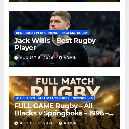
BEST RUGBY PLAYER 2020S
ENGLAND RUGBY
Jack Willis – Best Rugby
Player
AUGUST 5, 2026
ADMIN
ALL BLACKS
FULL MATCH RUGBY
SPRINGBOKS
FULL GAME Rugby – All
Blacks v Springboks – 1996 –
Pretoria
AUGUST 5, 2026
ADMIN