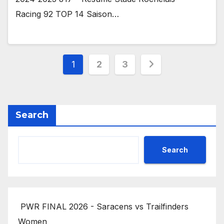
Racing 92 TOP 14 Saison…
Posts
1
2
3
pagination
Search
Search
PWR FINAL 2026 - Saracens vs Trailfinders
Women