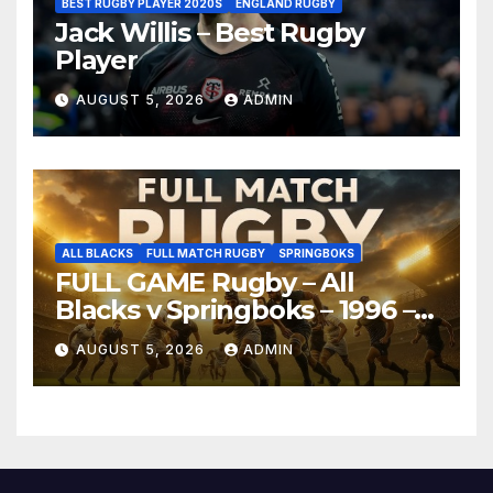
BEST RUGBY PLAYER 2020S
ENGLAND RUGBY
Jack Willis – Best Rugby
Player
AUGUST 5, 2026
ADMIN
ALL BLACKS
FULL MATCH RUGBY
SPRINGBOKS
FULL GAME Rugby – All
Blacks v Springboks – 1996 –
Pretoria
AUGUST 5, 2026
ADMIN