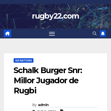
Skip
to
rugby22.com
content
SIX NATIONS
Schalk Burger Snr:
Millor Jugador de
Rugbi
By
admin