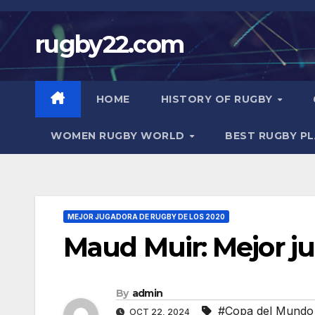
Skip
to
rugby22.com
content
HOME
HISTORY OF RUGBY
WOMEN RUGBY WORLD
BEST RUGBY P
MEJOR JUGADORA DE RUGBY DE LOS 2020
Maud Muir: Mejor j
By
admin
#Copa del Mundo
OCT 22, 2024