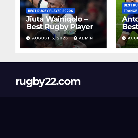
BEST RU
BEST RUGBY PLAYER 2020S
FRANCE
Jiuta Wainiqolo –
Anto
Best Rugby Player
Best
AUGUST 5, 2026
ADMIN
AUG
rugby22.com