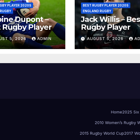
GBY PLAYER 2020S
BEST RUGBY PLAYER 2020S
 RUGBY
ENGLAND RUGBY
ine Dupont –
Jack Willis – Bes
 Rugby Player
Rugby Player
UST 5, 2026
ADMIN
AUGUST 5, 2026
A
Home
2025 Six
2010 Women’s Rugby W
2015 Rugby World Cup
2017 Wo