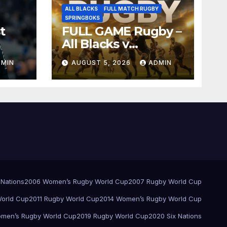
ALL BLACKS
FULL MATCH RUGBY
SPRINGBOKS
t
FULL GAME Rugby –
All Blacks v
Springboks – 1996 –
DMIN
AUGUST 5, 2026
ADMIN
Pretoria
 Nations
2006 Women’s Rugby World Cup
2007 Rugby World Cup
orld Cup
2011 Rugby World Cup
2014 Women’s Rugby World Cup
men’s Rugby World Cup
2019 Rugby World Cup
2020 Six Nations