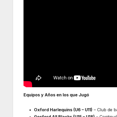
Equipos y Años en los que Jugó
Oxford Harlequins (U6 – U11)
– Club de b
Gosford All Blacks (U15 – U18)
– Continuó 