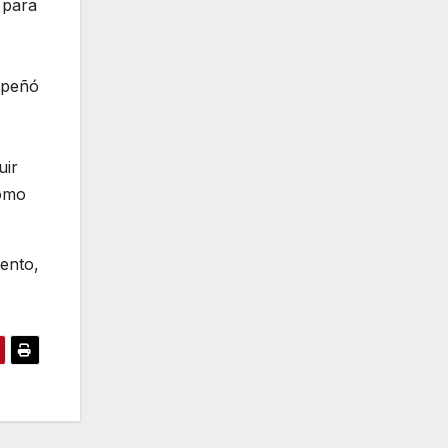
 para
mpeñó
uir
como
ento,