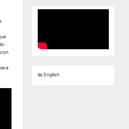
s
que
do
 con
para
English