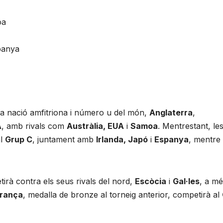
oa
panya
a nació amfitriona i número u del món,
Anglaterra
,
A
, amb rivals com
Austràlia, EUA
i
Samoa
. Mentrestant, le
al
Grup C
, juntament amb
Irlanda, Japó
i
Espanya
, mentre
tirà contra els seus rivals del nord,
Escòcia
i
Gal·les
, a mé
rança
, medalla de bronze al torneig anterior, competirà al