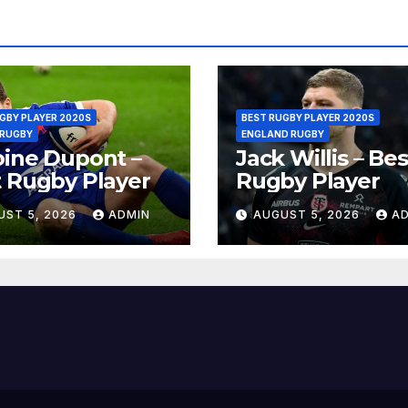
GBY PLAYER 2020S
BEST RUGBY PLAYER 2020S
 RUGBY
ENGLAND RUGBY
ine Dupont –
Jack Willis – Bes
 Rugby Player
Rugby Player
UST 5, 2026
ADMIN
AUGUST 5, 2026
A