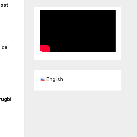
gost
 del
English
rugbi