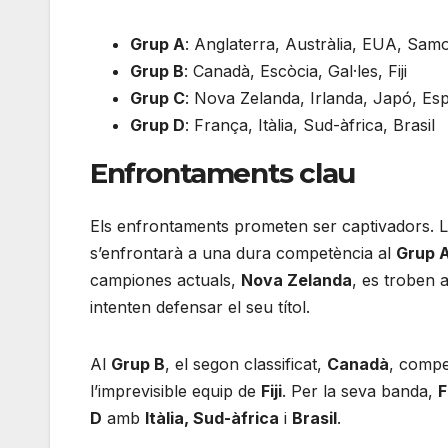
Grup A
: Anglaterra, Austràlia, EUA, Sam
Grup B
: Canadà, Escòcia, Gal·les, Fiji
Grup C
: Nova Zelanda, Irlanda, Japó, Es
Grup D
: França, Itàlia, Sud-àfrica, Brasil
Enfrontaments clau
Els enfrontaments prometen ser captivadors. L
s’enfrontarà a una dura competència al
Grup 
campiones actuals,
Nova Zelanda
, es troben 
intenten defensar el seu títol.
Al
Grup B
, el segon classificat,
Canadà
, compe
l’imprevisible equip de
Fiji
. Per la seva banda,
F
D
amb
Itàlia, Sud-àfrica
i
Brasil
.