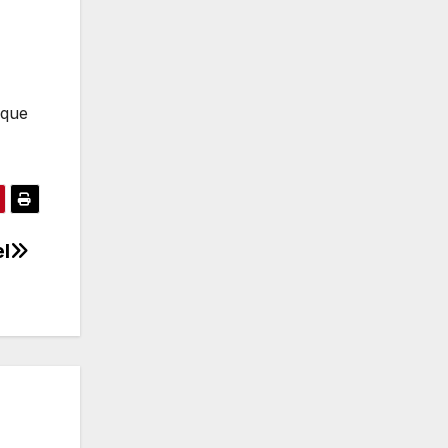
 que
el