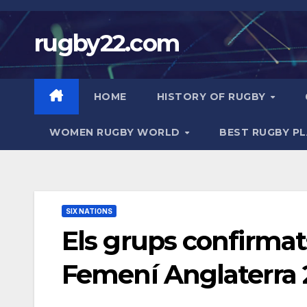
Skip
to
rugby22.com
content
HOME
HISTORY OF RUGBY
WOMEN RUGBY WORLD
BEST RUGBY P
SIX NATIONS
Els grups confirmat
Femení Anglaterra 