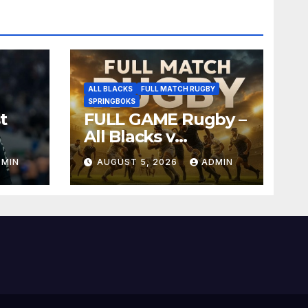
ALL BLACKS
FULL MATCH RUGBY
SPRINGBOKS
t
FULL GAME Rugby –
All Blacks v
Springboks – 1996 –
DMIN
AUGUST 5, 2026
ADMIN
Pretoria