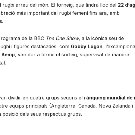
 rugbi arreu del món. El torneig, que tindrà lloc del
22 d’a
ebració més important del rugbi femení fins ara, amb
s.
r programa de la BBC
The One Show
, a la icònica seu de
ugbi i figures destacades, com
Gabby Logan
, l’excampiona
 Kemp
, van dur a terme el sorteig, supervisat de manera
at.
 van dividir en quatre grups segons el
rànquing mundial de 
atre equips principals (Anglaterra, Canadà, Nova Zelanda i
posició dels seus respectius grups.