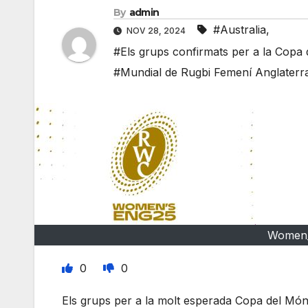
By
admin
#Australia
,
NOV 28, 2024
#Els grups confirmats per a la Copa
#Mundial de Rugbi Femení Anglaterr
Women_
0
0
Els grups per a la molt esperada Copa del Món