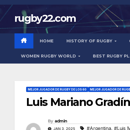
Skip
to
rugby22.com
content
HOME
HISTORY OF RUGBY
WOMEN RUGBY WORLD
BEST RUGBY P
MEJOR JUGADOR DE RUGBY DE LOS 60
MEJOR JUGADOR DE RUGB
Luis Mariano Gradí
By
admin
#Argentina
,
#Luis 
JAN 3, 2025