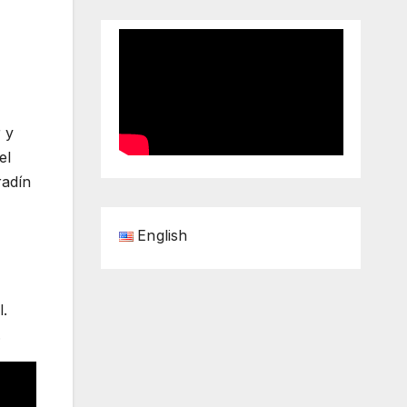
 y
el
radín
English
.
.