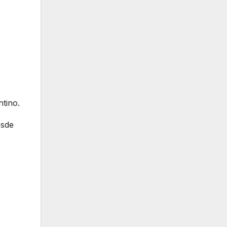
e
tino.
esde