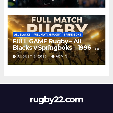
ALL BLACKS
FULL MATCH RUGBY
SPRINGBOKS
FULL GAME Rugby – All
Blacks v Springboks – 1996 –
Pretoria
AUGUST 5, 2026
ADMIN
rugby22.com