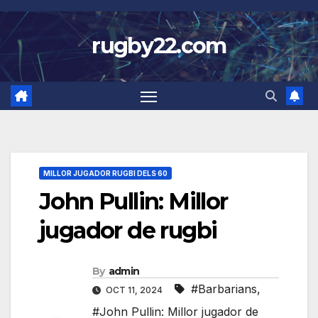
Skip
to
rugby22.com
content
MILLOR JUGADOR RUGBI DELS 60
John Pullin: Millor
jugador de rugbi
By
admin
#Barbarians
,
OCT 11, 2024
#John Pullin: Millor jugador de