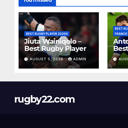
You missed
BEST RU
BEST RUGBY PLAYER 2020S
FRANCE
Jiuta Wainiqolo –
Anto
Best Rugby Player
Best
AUGUST 5, 2026
ADMIN
AUG
rugby22.com