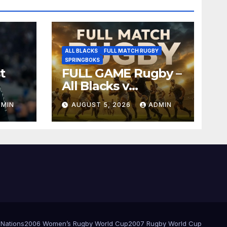
ALL BLACKS
FULL MATCH RUGBY
SPRINGBOKS
t
FULL GAME Rugby –
All Blacks v
Springboks – 1996 –
DMIN
AUGUST 5, 2026
ADMIN
Pretoria
 Nations
2006 Women’s Rugby World Cup
2007 Rugby World Cup