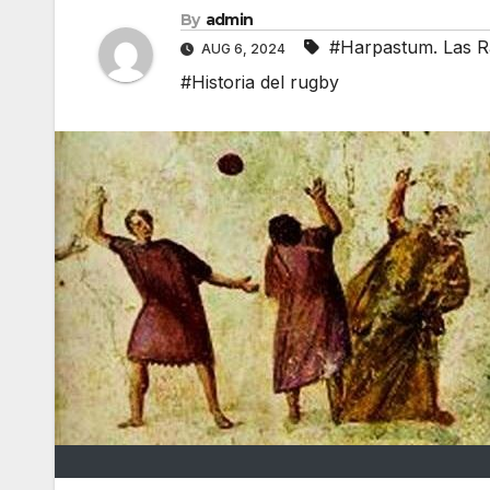
By
admin
#Harpastum. Las R
AUG 6, 2024
#Historia del rugby