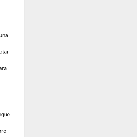
 una
otar
ara
unque
aro