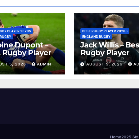
GBY PLAYER 2020S
BEST RUGBY PLAYER 2020S
 RUGBY
ENGLAND RUGBY
ine Dupont –
Jack Willis – Bes
 Rugby Player
Rugby Player
UST 5, 2026
ADMIN
AUGUST 5, 2026
A
Home
2025 Six