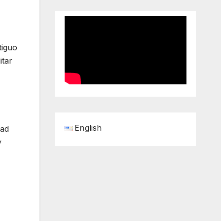
tiguo
itar
English
dad
y