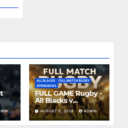
ALL BLACKS
FULL MATCH RUGBY
SPRINGBOKS
t
FULL GAME Rugby –
All Blacks v
Springboks – 1996 –
DMIN
AUGUST 5, 2026
ADMIN
Pretoria