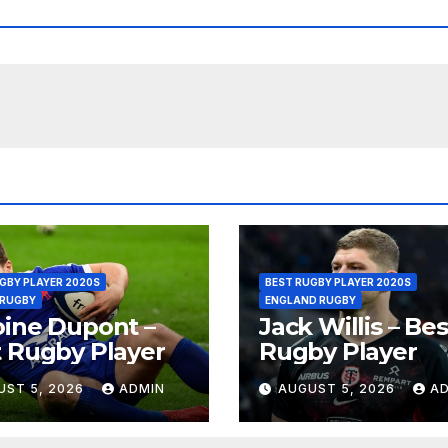
GBY PLAYER 2020S
BEST RUGBY PLAYER 2020S
 RUGBY
ENGLAND RUGBY
ine Dupont –
Jack Willis – Bes
 Rugby Player
Rugby Player
UST 5, 2026
ADMIN
AUGUST 5, 2026
A