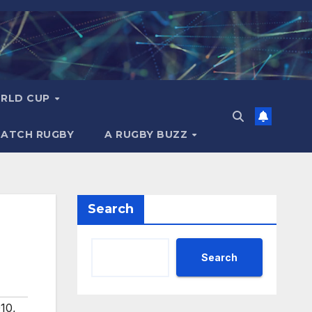
RLD CUP
MATCH RUGBY
A RUGBY BUZZ
Search
Search
010
,