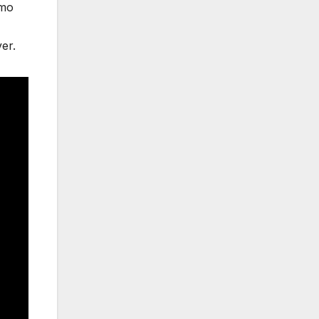
omo
er.