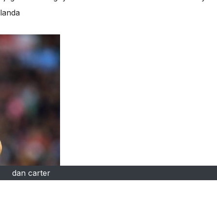
landa
dan carter