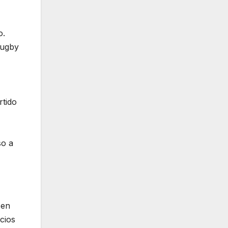
o.
rugby
rtido
so a
 en
cios