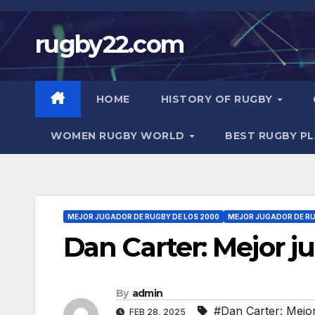
Skip
to
rugby22.com
content
HOME
HISTORY OF RUGBY
WOMEN RUGBY WORLD
BEST RUGBY P
MEJOR JUGADOR DE RUGBY DE LOS 2000
MEJOR JUGADOR DE RU
Dan Carter: Mejor j
By
admin
#Dan Carter: Mejo
FEB 28, 2025