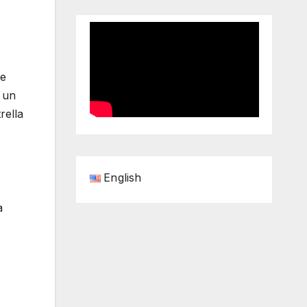
de
 un
rella
English
a