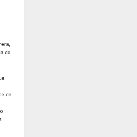
rera,
ia de
ue
se de
ro
a