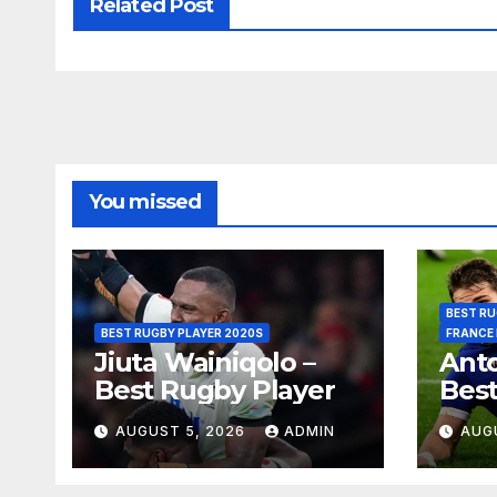
Related Post
You missed
BEST RU
BEST RUGBY PLAYER 2020S
FRANCE
Jiuta Wainiqolo –
Anto
Best Rugby Player
Best
AUGUST 5, 2026
ADMIN
AUG