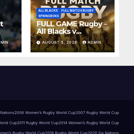
ALL BLACKS
FULL MATCH RUGBY
SPRINGBOKS
t
FULL GAME Rugby –
All Blacks v
Springboks – 1996 –
DMIN
AUGUST 5, 2026
ADMIN
Pretoria
 Nations
2006 Women’s Rugby World Cup
2007 Rugby World Cup
orld Cup
2011 Rugby World Cup
2014 Women’s Rugby World Cup
men’s Rugby World Cup
2019 Rugby World Cup
2020 Six Nations