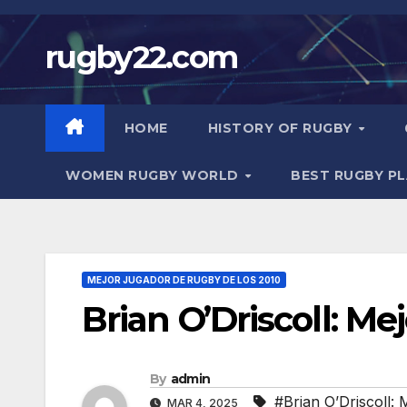
Skip
to
rugby22.com
content
HOME
HISTORY OF RUGBY
WOMEN RUGBY WORLD
BEST RUGBY P
MEJOR JUGADOR DE RUGBY DE LOS 2010
Brian O’Driscoll: M
By
admin
#Brian O’Driscoll:
MAR 4, 2025