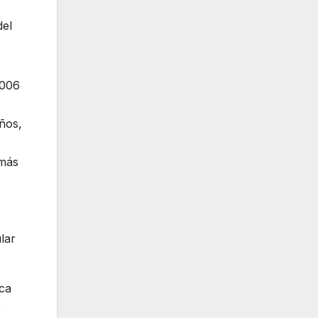
del
2006
ños,
 más
lar
nca
,