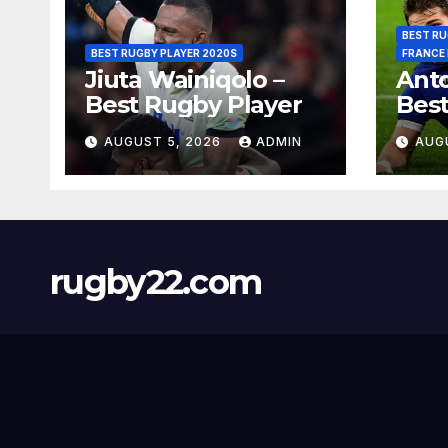
BEST RU
BEST RUGBY PLAYER 2020S
FRANCE
Jiuta Wainiqolo –
Anto
Best Rugby Player
Best
AUGUST 5, 2026
ADMIN
AUG
rugby22.com