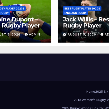
GBY PLAYER 2020S
BEST RUGBY PLAYER 2020S
 RUGBY
ENGLAND RUGBY
ine Dupont –
Jack Willis – Bes
 Rugby Player
Rugby Player
UST 5, 2026
ADMIN
AUGUST 5, 2026
A
Home
2025 Six
2010 Women’s Rugby W
2015 Rugby World Cup
2017 Wo