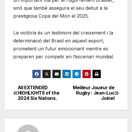
un important fita per al rugbi femení brasiler,
sinó que també assegura el seu debut a la
prestigiosa Copa del Món el 2025.
La victòria és un testimoni del creixement i la
determinació del Brasil en aquest esport,
prometent un futur emocionant mentre es
preparen per competir en l’escenari mundial.
All EXTENDED
Meilleur Joueur de
Post
HIGHLIGHTS of the
Rugby : Jean-Luc
2024 Six Nations.
Joinel
navigation