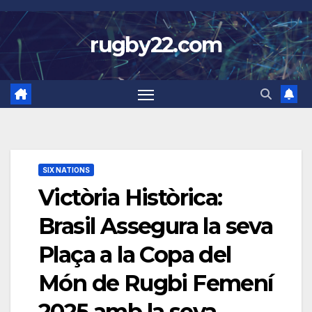
Skip
to
rugby22.com
content
SIX NATIONS
Victòria Històrica:
Brasil Assegura la seva
Plaça a la Copa del
Món de Rugbi Femení
2025 amb la seva