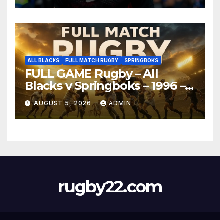
ALL BLACKS
FULL MATCH RUGBY
SPRINGBOKS
FULL GAME Rugby – All
Blacks v Springboks – 1996 –
Pretoria
AUGUST 5, 2026
ADMIN
rugby22.com