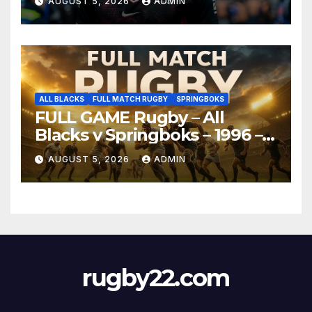
AUGUST 5, 2026
ADMIN
ALL BLACKS
FULL MATCH RUGBY
SPRINGBOKS
FULL GAME Rugby – All
Blacks v Springboks – 1996 –
Pretoria
AUGUST 5, 2026
ADMIN
rugby22.com