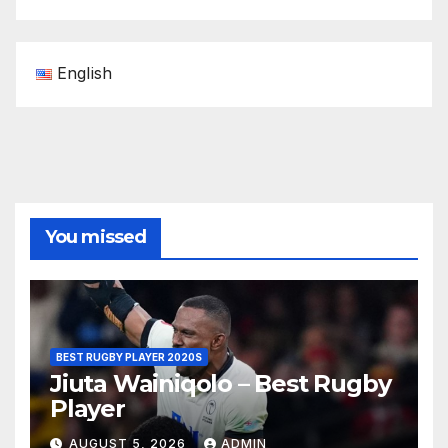
English
You missed
BEST RUGBY PLAYER 2020S
Jiuta Wainiqolo – Best Rugby
Player
AUGUST 5, 2026
ADMIN