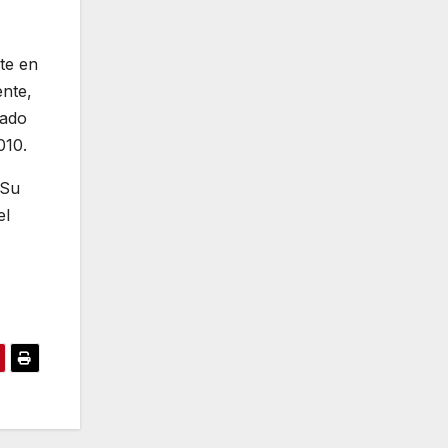
te en
nte,
nado
010.
 Su
el