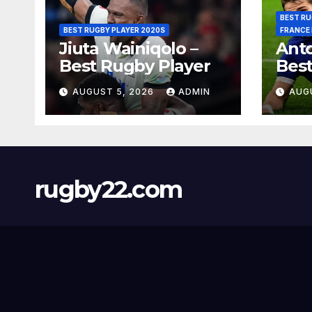
BEST RU
BEST RUGBY PLAYER 2020S
FRANCE
Jiuta Wainiqolo –
Anto
Best Rugby Player
Best
AUGUST 5, 2026
ADMIN
AUG
rugby22.com