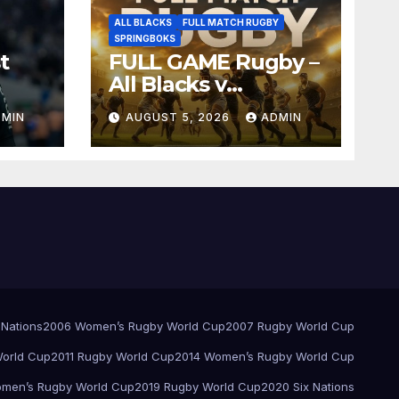
ALL BLACKS
FULL MATCH RUGBY
SPRINGBOKS
t
FULL GAME Rugby –
All Blacks v
Springboks – 1996 –
DMIN
AUGUST 5, 2026
ADMIN
Pretoria
 Nations
2006 Women’s Rugby World Cup
2007 Rugby World Cup
orld Cup
2011 Rugby World Cup
2014 Women’s Rugby World Cup
men’s Rugby World Cup
2019 Rugby World Cup
2020 Six Nations