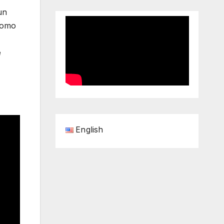
un
 como
e
English