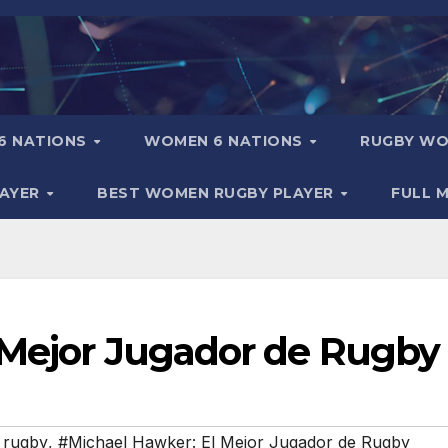
6 NATIONS
WOMEN 6 NATIONS
RUGBY WO
LAYER
BEST WOMEN RUGBY PLAYER
FULL 
 Mejor Jugador de Rugby
 rugby
,
#Michael Hawker: El Mejor Jugador de Rugby