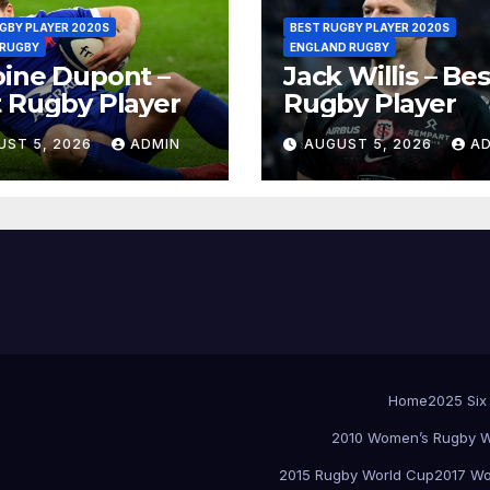
GBY PLAYER 2020S
BEST RUGBY PLAYER 2020S
 RUGBY
ENGLAND RUGBY
ine Dupont –
Jack Willis – Bes
 Rugby Player
Rugby Player
UST 5, 2026
ADMIN
AUGUST 5, 2026
A
Home
2025 Six
2010 Women’s Rugby W
2015 Rugby World Cup
2017 Wo