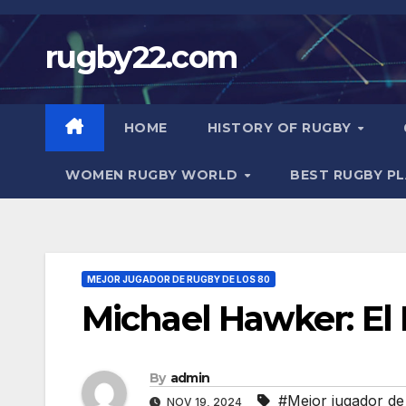
Skip
to
rugby22.com
content
HOME
HISTORY OF RUGBY
WOMEN RUGBY WORLD
BEST RUGBY P
MEJOR JUGADOR DE RUGBY DE LOS 80
Michael Hawker: El
By
admin
#Mejor jugador de
NOV 19, 2024